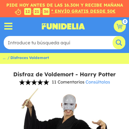
PIDE HOY ANTES DE LAS 16.30H Y RECIBE MAÑANA
* ENVÍO GRATIS DESDE 50€
:
:
12
21
36
0
...
Disfraces Voldemort
Disfraz de Voldemort - Harry Potter
11 Comentarios
Consúltalas