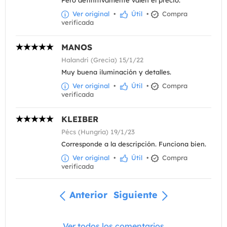
Pero definitivamente valen el precio.
Ver original
•
Útil
•
Compra
verificada
MANOS
Halandri (Grecia) 15/1/22
Muy buena iluminación y detalles.
Ver original
•
Útil
•
Compra
verificada
KLEIBER
Pécs (Hungría) 19/1/23
Corresponde a la descripción. Funciona bien.
Ver original
•
Útil
•
Compra
verificada
Anterior
Siguiente
Ver todos los comentarios