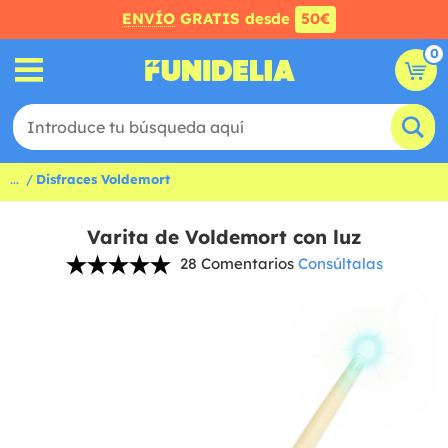
ENVÍO
GRATIS desde
50€
0
...
Disfraces Voldemort
Varita de Voldemort con luz
28 Comentarios
Consúltalas