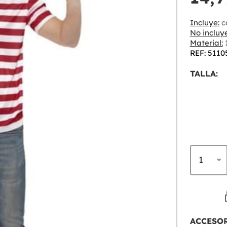
Incluye:
c
No incluye
Material:
1
REF: 5110
TALLA:
ACCESO