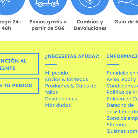
rega 24-
Envíos gratis a
Cambios y
Guía de t
48h
partir de 50€
Devoluciones
¿NECESITAS AYUDA?:
INFORMACI
ENCIÓN AL
IENTE
Mi pedido
Funidelia en
Envíos & Entregas
Aviso legal y
E TU PEDIDO
Productos & Guías de
Condiciones 
tallas
Política de P
Devoluciones
Política de C
Más dudas
Derecho de
desistimient
Zona de emp
Sitemap
Quiénes som