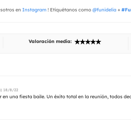
osotros en
Instagram
! Etiquétanos como
@funidelia
+
#Fu
Valoración media:
) 18/8/22
n una fiesta baile. Un éxito total en la reunión, todos de