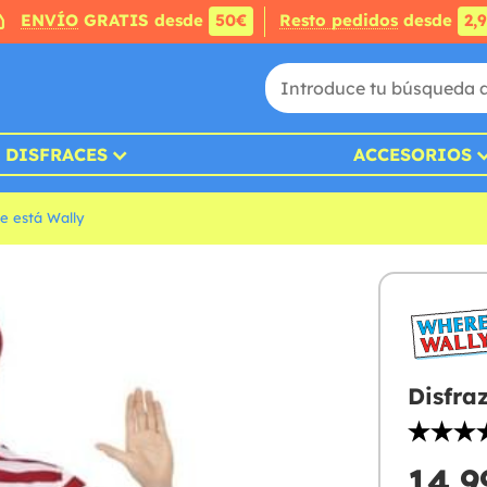
ENVÍO
GRATIS desde
50€
Resto pedidos
desde
2,
DISFRACES
ACCESORIOS
e está Wally
Disfra
14,9