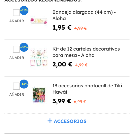
-61%
Bandeja alargada (44 cm) -
Aloha
AÑADIR
1,95 €
4,99 €
-60%
Kit de 12 carteles decorativos
para mesa - Aloha
AÑADIR
2,00 €
4,99 €
-43%
13 accesorios photocall de Tiki
Hawái
AÑADIR
3,99 €
6,99 €
ACCESORIOS