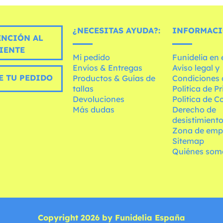
¿NECESITAS AYUDA?:
INFORMACI
ENCIÓN AL
IENTE
Mi pedido
Funidelia en
Envíos & Entregas
Aviso legal y
E TU PEDIDO
Productos & Guías de
Condiciones 
tallas
Política de P
Devoluciones
Política de C
Más dudas
Derecho de
desistimient
Zona de emp
Sitemap
Quiénes som
Copyright 2026 by Funidelia España