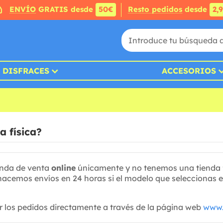
ENVÍO
GRATIS desde
50€
Resto pedidos
desde
2,
DISFRACES
ACCESORIOS
a física?
nda de venta
online
únicamente y no tenemos una tienda f
acemos envíos en 24 horas si el modelo que seleccionas es
r los pedidos directamente a través de la página web
www.