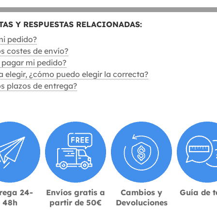
AS Y RESPUESTAS RELACIONADAS:
mi pedido?
os costes de envío?
pagar mi pedido?
a elegir, ¿cómo puedo elegir la correcta?
os plazos de entrega?
rega 24-
Envíos gratis a
Cambios y
Guía de t
48h
partir de 50€
Devoluciones