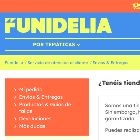
POR TEMÁTICAS
Funidelia
Servicio de atención al cliente
Envíos & Entregas
¿Tenéis tiend
Mi pedido
Envíos & Entregas
Productos & Guías de
Somos una tie
tallas
Sin embargo, h
Devoluciones
garantizada.
Más dudas
Puedes realiza