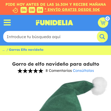
PIDE HOY ANTES DE LAS 16.30H Y RECIBE MAÑANA
* ENVÍO GRATIS DESDE 50€
:
:
06
08
23
0
...
Gorros Elfo navideño
Gorro de elfo navideño para adulto
8 Comentarios
Consúltalas