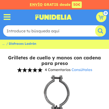
ENVÍO
GRATIS desde
50€
0
...
Disfraces Ladrón
Grilletes de cuello y manos con cadena
para preso
4 Comentarios
Consúltalas