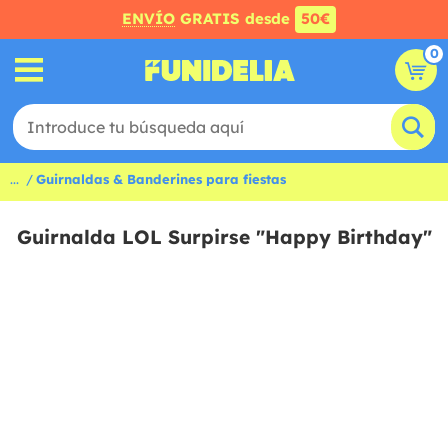
ENVÍO
GRATIS desde
50€
0
...
Guirnaldas & Banderines para fiestas
Guirnalda LOL Surpirse "Happy Birthday"