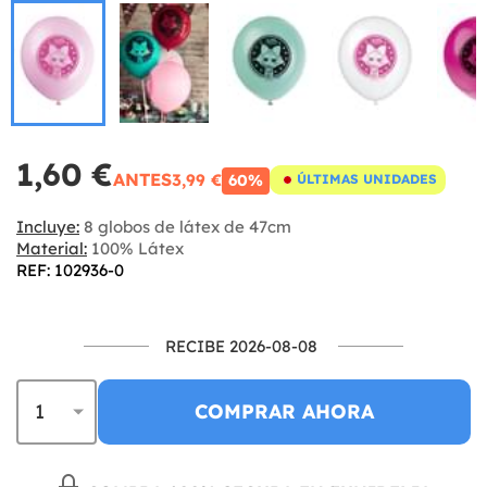
1,60 €
ANTES
3,99 €
60%
ÚLTIMAS UNIDADES
Incluye:
8 globos de látex de 47cm
Material:
100% Látex
REF: 102936-0
RECIBE 2026-08-08
COMPRAR AHORA