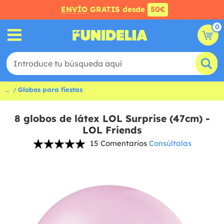
ENVÍO
GRATIS desde
50€
0
...
Globos para fiestas
8 globos de látex LOL Surprise (47cm) -
LOL Friends
15 Comentarios
Consúltalas