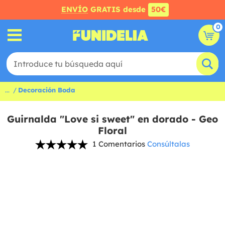
ENVÍO
GRATIS desde
50€
0
...
Decoración Boda
Guirnalda "Love si sweet" en dorado - Geo
Floral
1 Comentarios
Consúltalas