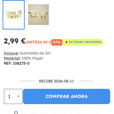
2,99 €
ANTES
6,99 €
57%
ÚLTIMAS UNIDADES
Incluye:
Guirnalda de 2m
Material:
100% Papel
REF: 108275-0
RECIBE 2026-08-11
COMPRAR AHORA