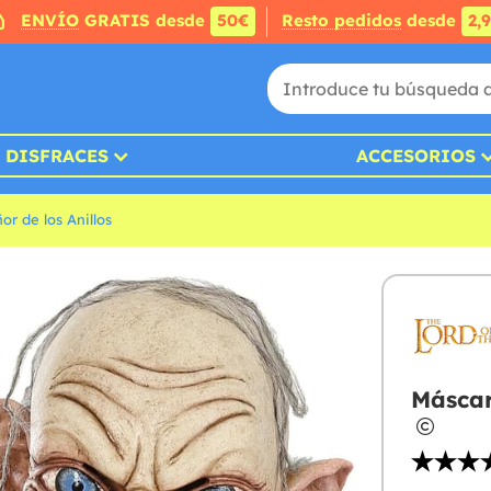
ENVÍO
GRATIS desde
50€
Resto pedidos
desde
2,
DISFRACES
ACCESORIOS
or de los Anillos
Máscar