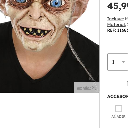
45,9
Incluye:
M
Material:
REF: 1168
Ampliar
ACCESO
AÑADIR