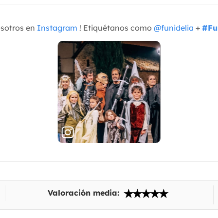
osotros en
Instagram
! Etiquétanos como
@funidelia
+
#Fu
Valoración media: