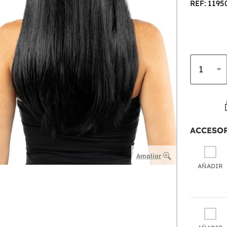
REF: 1195
ACCESO
Ampliar
AÑADIR