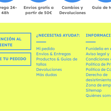
rega 24-
Envíos gratis a
Cambios y
Guía de t
48h
partir de 50€
Devoluciones
¿NECESITAS AYUDA?:
INFORMACI
ENCIÓN AL
IENTE
Mi pedido
Funidelia en
Envíos & Entregas
Aviso legal y
E TU PEDIDO
Productos & Guías de
Condiciones 
tallas
Política de P
Devoluciones
Política de C
Más dudas
Derecho de
desistimient
Zona de emp
Sitemap
Quiénes som