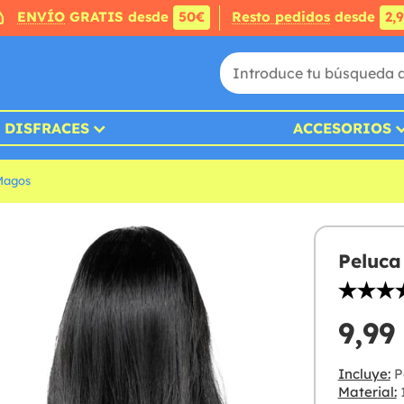
ENVÍO
GRATIS desde
50€
Resto pedidos
desde
2,
DISFRACES
ACCESORIOS
Magos
Peluca
9,99
Incluye:
P
Material:
1