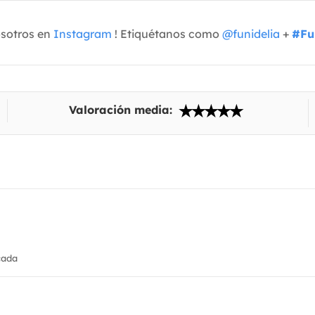
osotros en
Instagram
! Etiquétanos como
@funidelia
+
#Fu
Valoración media:
cada