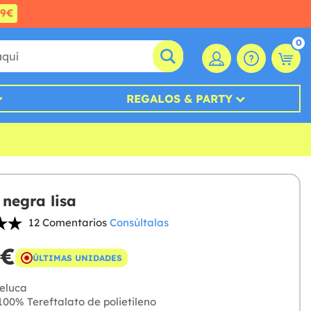
99€
0
REGALOS & PARTY
 negra lisa
12 Comentarios
Consúltalas
 €
ÚLTIMAS UNIDADES
eluca
00% Tereftalato de polietileno