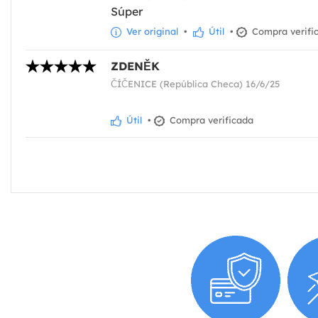
Súper
Ver original
•
Útil
•
Compra verifi
ZDENĚK
ČÍČENICE (República Checa) 16/6/25
Útil
•
Compra verificada