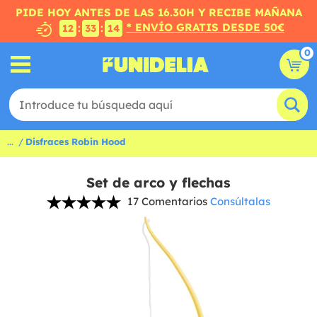
PIDE HOY ANTES DE LAS 16.30H Y RECIBE MAÑANA
* ENVÍO GRATIS DESDE 50€
:
:
12
33
13
0
...
Disfraces Robin Hood
Set de arco y flechas
17 Comentarios
Consúltalas