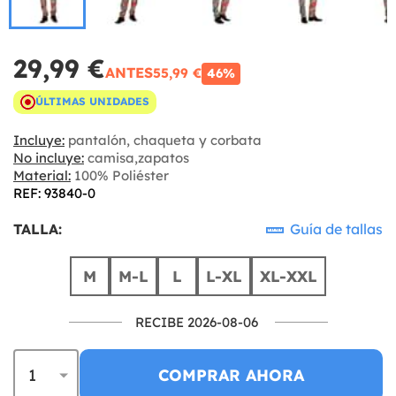
29,99 €
ANTES
55,99 €
46%
ÚLTIMAS UNIDADES
Incluye:
pantalón, chaqueta y corbata
No incluye:
camisa,zapatos
Material:
100% Poliéster
REF: 93840-0
TALLA:
Guía de tallas
M
M-L
L
L-XL
XL-XXL
RECIBE 2026-08-06
COMPRAR AHORA