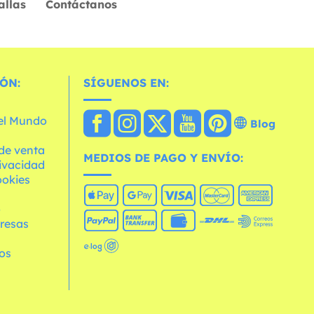
allas
Contáctanos
ÓN:
SÍGUENOS EN:
 el Mundo
Blog
de venta
MEDIOS DE PAGO Y ENVÍO:
rivacidad
ookies
o
resas
os