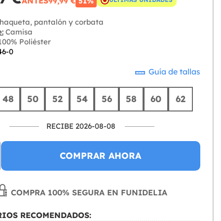
ANTES
99,99 €
51%
haqueta, pantalón y corbata
:
Camisa
00% Poliéster
46-0
Guía de tallas
48
50
52
54
56
58
60
62
RECIBE 2026-08-08
COMPRAR AHORA
COMPRA 100% SEGURA EN FUNIDELIA
RIOS RECOMENDADOS: