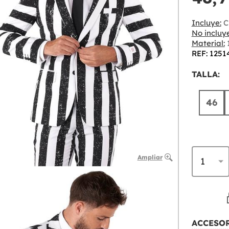
Incluye:
C
No incluye
Material:
1
REF: 1251
TALLA:
46
Ampliar
ACCESO