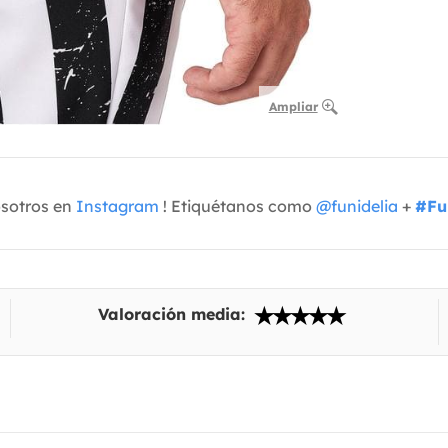
Ampliar
osotros en
Instagram
! Etiquétanos como
@funidelia
+
#Fu
Valoración media: