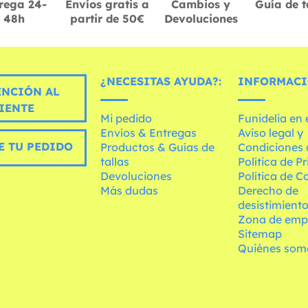
rega 24-
Envíos gratis a
Cambios y
Guía de t
48h
partir de 50€
Devoluciones
¿NECESITAS AYUDA?:
INFORMACI
ENCIÓN AL
IENTE
Mi pedido
Funidelia en
Envíos & Entregas
Aviso legal y
E TU PEDIDO
Productos & Guías de
Condiciones 
tallas
Política de P
Devoluciones
Política de C
Más dudas
Derecho de
desistimient
Zona de emp
Sitemap
Quiénes som