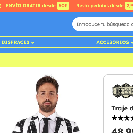
ENVÍO
GRATIS desde
50€
Resto pedidos
desde
2,
DISFRACES
ACCESORIOS
Traje 
48,9