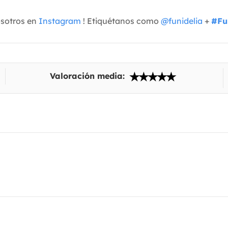
osotros en
Instagram
! Etiquétanos como
@funidelia
+
#Fu
Valoración media: