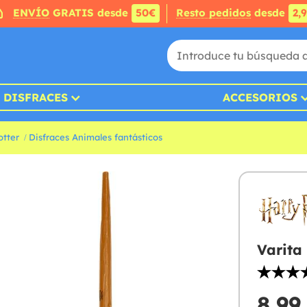
ENVÍO
GRATIS desde
50€
Resto pedidos
desde
2,
DISFRACES
ACCESORIOS
otter
Disfraces Animales fantásticos
Varit
8,99