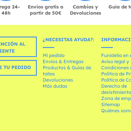
rega 24-
Envíos gratis a
Cambios y
Guía de t
48h
partir de 50€
Devoluciones
¿NECESITAS AYUDA?:
INFORMACI
ENCIÓN AL
IENTE
Mi pedido
Funidelia en
Envíos & Entregas
Aviso legal y
E TU PEDIDO
Productos & Guías de
Condiciones 
tallas
Política de P
Devoluciones
Política de C
Más dudas
Derecho de
desistimient
Zona de emp
Sitemap
Quiénes som