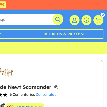
99€
0
REGALOS & PARTY
a de Newt Scamander
6 Comentarios
Consúltalas
 €
ÚLTIMAS UNIDADES