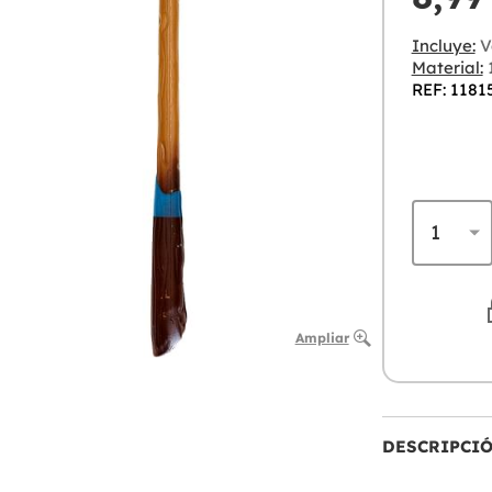
Incluye:
V
Material:
1
REF: 1181
Ampliar
DESCRIPCI