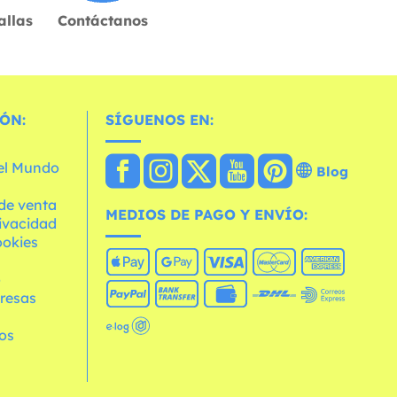
allas
Contáctanos
ÓN:
SÍGUENOS EN:
 el Mundo
Blog
de venta
MEDIOS DE PAGO Y ENVÍO:
rivacidad
ookies
o
resas
os