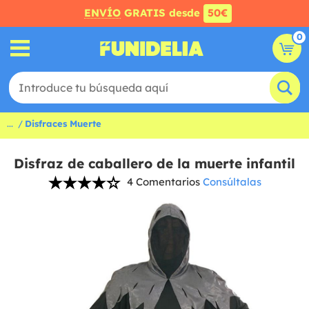
ENVÍO
GRATIS desde
50€
0
...
Disfraces Muerte
Disfraz de caballero de la muerte infantil
4 Comentarios
Consúltalas