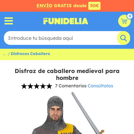
ENVÍO
GRATIS desde
50€
0
...
Disfraces Caballero
Disfraz de caballero medieval para
hombre
7 Comentarios
Consúltalas