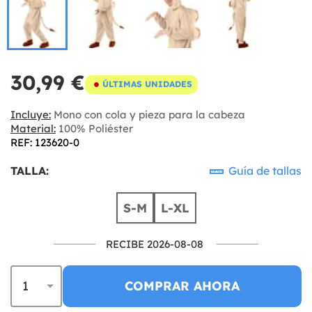
30,99 €
ÚLTIMAS UNIDADES
Incluye:
Mono con cola y pieza para la cabeza
Material:
100% Poliéster
REF: 123620-0
TALLA:
Guía de tallas
S-M
L-XL
RECIBE 2026-08-08
COMPRAR AHORA