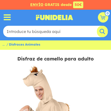
ENVÍO
GRATIS desde
50€
0
...
Disfraces Animales
Disfraz de camello para adulto