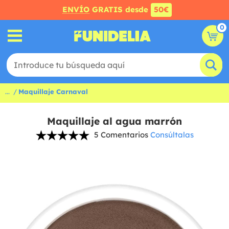
ENVÍO
GRATIS desde
50€
0
...
Maquillaje Carnaval
Maquillaje al agua marrón
5 Comentarios
Consúltalas