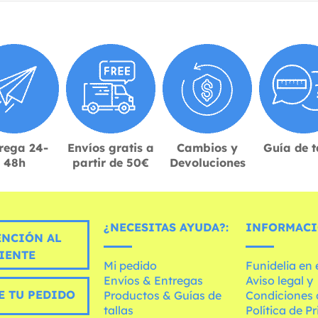
rega 24-
Envíos gratis a
Cambios y
Guía de t
48h
partir de 50€
Devoluciones
¿NECESITAS AYUDA?:
INFORMACI
ENCIÓN AL
IENTE
Mi pedido
Funidelia en
Envíos & Entregas
Aviso legal y
E TU PEDIDO
Productos & Guías de
Condiciones 
tallas
Política de P