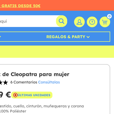
O GRATIS DESDE 50€
0
REGALOS & PARTY
z de Cleopatra para mujer
6 Comentarios
Consúltalas
9 €
ÚLTIMAS UNIDADES
stido, cuello, cinturón, muñequeras y corona
00% Poliéster