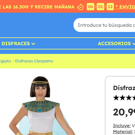
:
:
 LAS 16.30H Y RECIBE MAÑANA
* ENVÍ
06
01
10
DISFRACES
ACCESORIOS
Egipto
Disfraces Cleopatra
Disfra
20,9
Incluye:
Ve
Material:
1