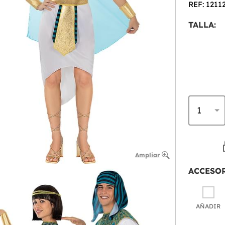
REF: 1211
TALLA:
Ampliar
ACCESO
AÑADIR