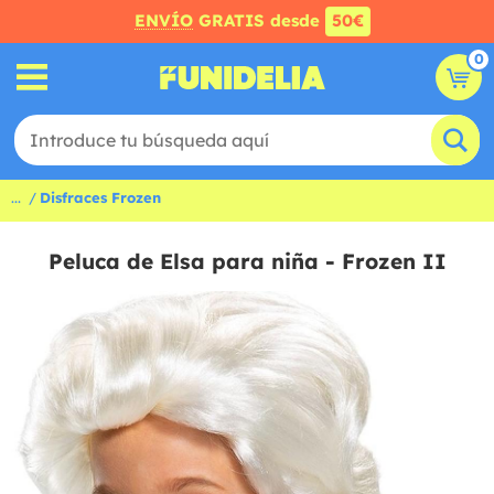
ENVÍO
GRATIS desde
50€
0
...
Disfraces Frozen
Peluca de Elsa para niña - Frozen II