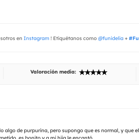
osotros en
Instagram
! Etiquétanos como
@funidelia
+
#Fu
Valoración media:
o algo de purpurina, pero supongo que es normal, y que el 
etido, es bonito y a mi hija le encantó.