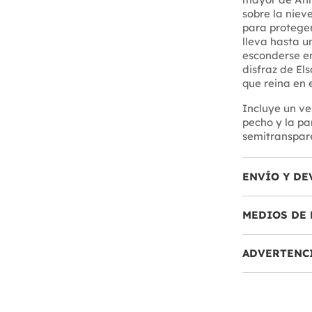
sobre la niev
para proteger
lleva hasta u
esconderse en
disfraz de El
que reina en e
Incluye un ve
pecho y la pa
semitranspar
ENVÍO Y DE
MEDIOS DE 
ADVERTENC