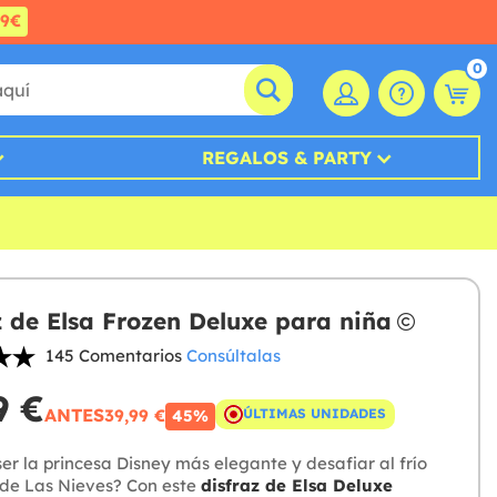
99€
0
REGALOS & PARTY
z de Elsa Frozen Deluxe para niña
145 Comentarios
Consúltalas
9 €
ANTES
39,99 €
ÚLTIMAS UNIDADES
45%
er la princesa Disney más elegante y desafiar al frío
 de Las Nieves? Con este
disfraz de Elsa Deluxe