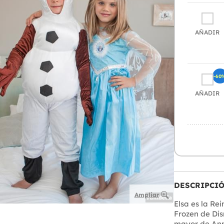
AÑADIR
-60
AÑADIR
DESCRIPCI
Ampliar
Elsa es la Re
Frozen de Dis
mayor de Anna