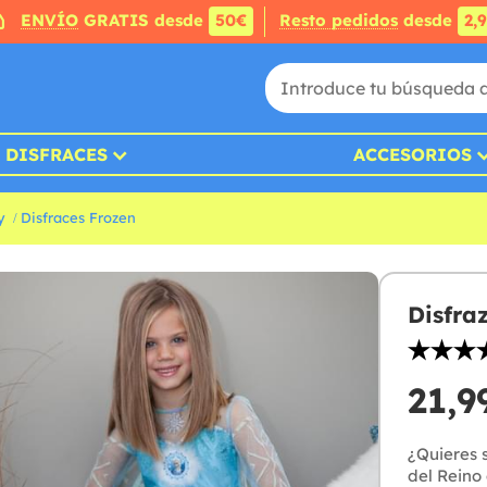
ENVÍO
GRATIS desde
50€
Resto pedidos
desde
2,
DISFRACES
ACCESORIOS
y
Disfraces Frozen
Disfra
21,9
¿Quieres s
del Reino