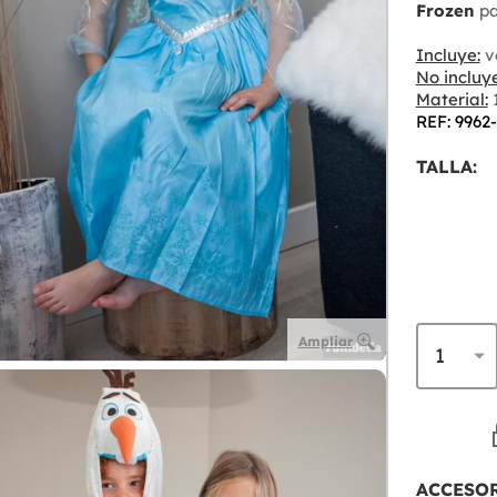
Frozen
pa
Incluye:
v
No incluye
Material:
1
REF: 9962
TALLA:
Ampliar
ACCESO