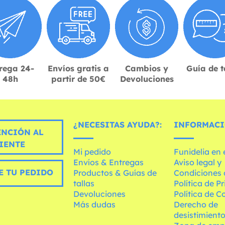
rega 24-
Envíos gratis a
Cambios y
Guía de t
48h
partir de 50€
Devoluciones
¿NECESITAS AYUDA?:
INFORMACI
ENCIÓN AL
IENTE
Mi pedido
Funidelia en
Envíos & Entregas
Aviso legal y
E TU PEDIDO
Productos & Guías de
Condiciones 
tallas
Política de P
Devoluciones
Política de C
Más dudas
Derecho de
desistimient