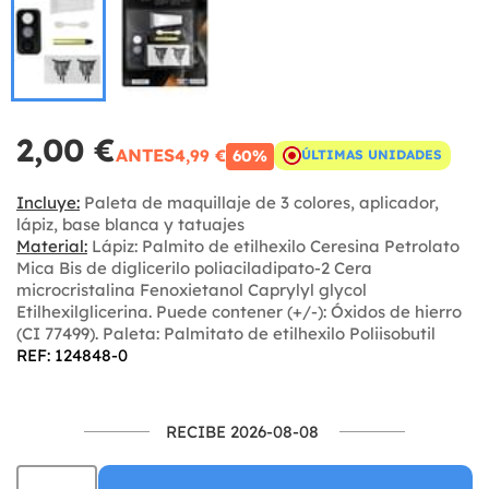
2,00 €
ANTES
4,99 €
60%
ÚLTIMAS UNIDADES
Incluye:
Paleta de maquillaje de 3 colores, aplicador,
lápiz, base blanca y tatuajes
Material:
Lápiz: Palmito de etilhexilo Ceresina Petrolato
Mica Bis de diglicerilo poliaciladipato-2 Cera
microcristalina Fenoxietanol Caprylyl glycol
Etilhexilglicerina. Puede contener (+/-): Óxidos de hierro
(CI 77499). Paleta: Palmitato de etilhexilo Poliisobutil
REF: 124848-0
RECIBE 2026-08-08