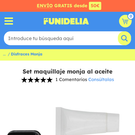
ENVÍO
GRATIS desde
50€
0
...
Disfraces Monja
Set maquillaje monja al aceite
1 Comentarios
Consúltalas