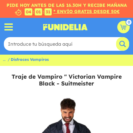
PIDE HOY ANTES DE LAS 16.30H Y RECIBE MAÑANA
* ENVÍO GRATIS DESDE 50€
:
:
04
01
31
0
...
Disfraces Vampiros
Traje de Vampiro " Victorian Vampire
Black - Suitmeister