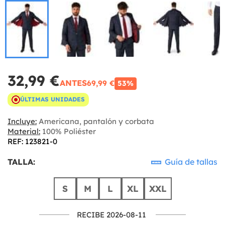
32,99 €
ANTES
69,99 €
53%
ÚLTIMAS UNIDADES
Incluye:
Americana, pantalón y corbata
Material:
100% Poliéster
REF: 123821-0
TALLA:
Guía de tallas
S
M
L
XL
XXL
RECIBE 2026-08-11