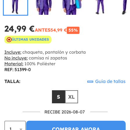
24,99 €
ANTES
54,99 €
55%
ÚLTIMAS UNIDADES
Incluye:
chaqueta, pantalón y corbata
No incluye:
camisa ni zapatos
Material:
100% Poliéster
REF: 51399-0
TALLA:
Guía de tallas
S
XL
RECIBE 2026-08-07
COMPRAR AHORA