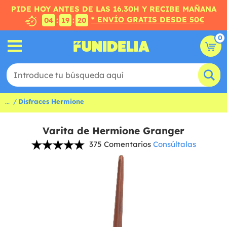
PIDE HOY ANTES DE LAS 16.30H Y RECIBE MAÑANA
* ENVÍO GRATIS DESDE 50€
:
:
04
19
19
0
...
Disfraces Hermione
Varita de Hermione Granger
375 Comentarios
Consúltalas