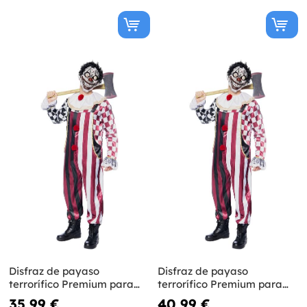
Disfraz de payaso
Disfraz de payaso
terrorífico Premium para
terrorífico Premium para
hombre
hombre talla grande
35,99 €
40,99 €