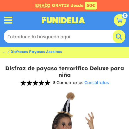
ENVÍO
GRATIS desde
50€
0
...
Disfraces Payasos Asesinos
Disfraz de payaso terrorífico Deluxe para
niña
3 Comentarios
Consúltalas