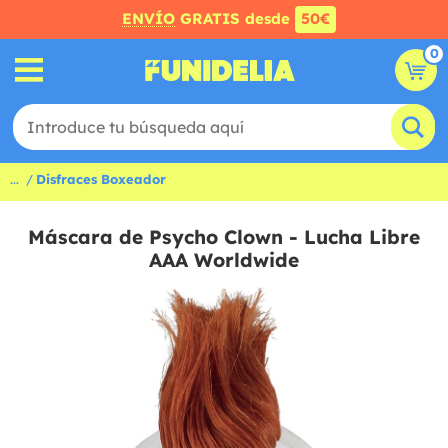
ENVÍO
GRATIS desde
50€
0
...
Disfraces Boxeador
Máscara de Psycho Clown - Lucha Libre
AAA Worldwide