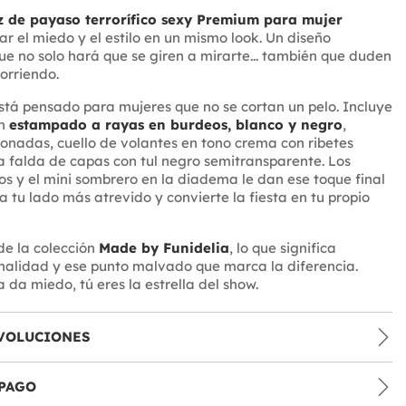
z de payaso terrorífico sexy Premium para mujer
r el miedo y el estilo en un mismo look. Un diseño
e no solo hará que se giren a mirarte... también que duden
 corriendo.
está pensado para mujeres que no se cortan un pelo. Incluye
on
estampado a rayas en burdeos, blanco y negro
,
nadas, cuello de volantes en tono crema con ribetes
 falda de capas con tul negro semitransparente. Los
s y el mini sombrero en la diadema le dan ese toque final
a tu lado más atrevido y convierte la fiesta en tu propio
de la colección
Made by Funidelia
, lo que significa
inalidad y ese punto malvado que marca la diferencia.
 da miedo, tú eres la estrella del show.
VOLUCIONES
PAGO