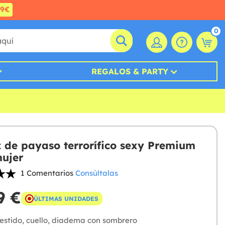
99€
0
REGALOS & PARTY
z de payaso terrorífico sexy Premium
ujer
1 Comentarios
Consúltalas
9 €
ÚLTIMAS UNIDADES
estido, cuello, diadema con sombrero