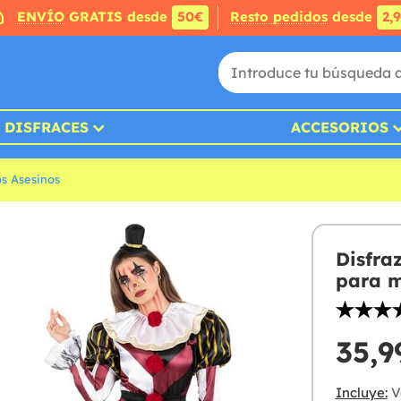
ENVÍO
GRATIS desde
50€
Resto pedidos
desde
2,
DISFRACES
ACCESORIOS
os Asesinos
Disfra
para m
35,9
Incluye:
V