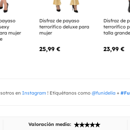
 payaso
Disfraz de payaso
Disfraz de 
 sexy
terrorífico deluxe para
terrorífico 
ara mujer
mujer
talla grand
de
25,99 €
23,99 €
osotros en
Instagram
! Etiquétanos como
@funidelia
+
#Fu
Valoración media: