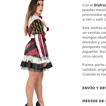
Con el
Disfra
puedes mezcla
provocador qu
si reír o salir
Este disfraz 
un vestido c
mangas abullo
dorados y una
pompones rojo
juguetón. Sac
circo oscuro.
Forma parte 
calidad, orig
Cuando la risa
ENVÍO Y DE
MEDIOS DE 