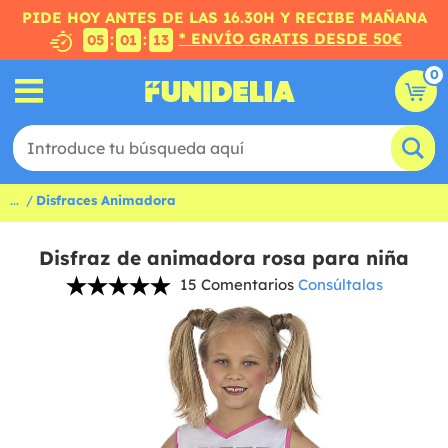
PIDE HOY ANTES DE LAS 16.30H Y RECIBE MAÑANA
* ENVÍO GRATIS DESDE 50€
:
:
05
01
12
0
...
Disfraces Animadora
Disfraz de animadora rosa para niña
15 Comentarios
Consúltalas