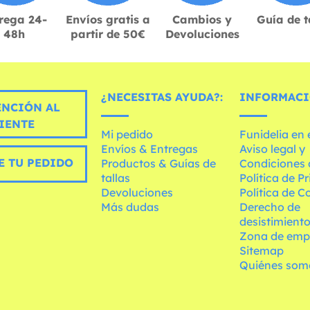
rega 24-
Envíos gratis a
Cambios y
Guía de t
48h
partir de 50€
Devoluciones
¿NECESITAS AYUDA?:
INFORMACI
ENCIÓN AL
IENTE
Mi pedido
Funidelia en
Envíos & Entregas
Aviso legal y
E TU PEDIDO
Productos & Guías de
Condiciones 
tallas
Política de P
Devoluciones
Política de C
Más dudas
Derecho de
desistimient
Zona de emp
Sitemap
Quiénes som