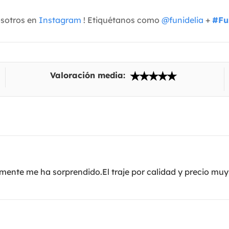
osotros en
Instagram
! Etiquétanos como
@funidelia
+
#Fu
Valoración media:
ente me ha sorprendido.El traje por calidad y precio mu