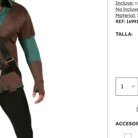
Incluye:
c
No incluye
Material:
1
REF: 1699
TALLA:
ACCESO