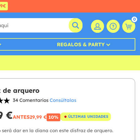
99€
0
REGALOS & PARTY
z de arquero
34 Comentarios
Consúltalas
9 €
ANTES
29,99 €
ÚLTIMAS UNIDADES
10%
 será dar en la diana con este disfraz de arquero.