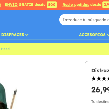
ENVÍO
GRATIS desde
50€
Resto pedidos
desde
2,
DISFRACES
ACCESORIOS
n Hood
Disfra
26,9
Tu destino