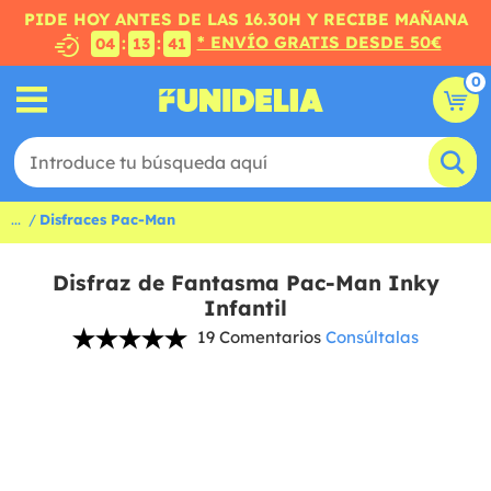
PIDE HOY ANTES DE LAS 16.30H Y RECIBE MAÑANA
* ENVÍO GRATIS DESDE 50€
:
:
04
13
41
0
...
Disfraces Pac-Man
Disfraz de Fantasma Pac-Man Inky
Infantil
19 Comentarios
Consúltalas