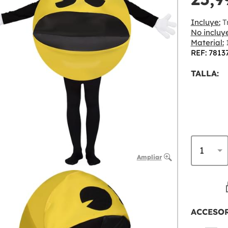
Incluye:
Tr
No incluye
Material:
1
REF: 7813
TALLA:
Ampliar
ACCESO