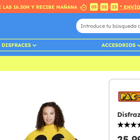
:
:
 LAS 16.30H Y RECIBE MAÑANA
* ENVÍ
05
02
22
DISFRACES
ACCESORIOS
Disfra
25,9