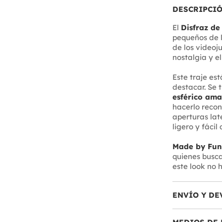
DESCRIPCI
El
Disfraz de
pequeños de l
de los videoj
nostalgia y e
Este traje e
destacar. Se 
esférico ama
hacerlo recon
aperturas lat
ligero y fácil
Made by Fun
quienes busca
este look no 
ENVÍO Y DE