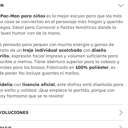
ÓN
 Pac-Man para niños
es la mejor excusa para que los más
a casa se conviertan en el personaje más tragón y querido
uegos. Ideal para Carnaval o fiestas temáticas donde la
l buen humor van de la mano.
stá pensado para peques con mucha energía y ganas de
trata de un
traje individual acolchado
con
diseño
rillo
, expresión facial impresa y volumen suficiente para
ocible a metros. Tiene abertura superior para la cabeza y
erales para los brazos. Fabricado en
100% poliéster
, es
 de poner. No incluye guantes ni mallas.
idelia
con
licencia oficial
, este disfraz está diseñado para
n estilo y calidad. ¡Que empiece la partida, porque con
hay fantasma que se te resista!
VOLUCIONES