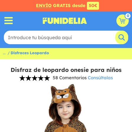
ENVÍO
GRATIS desde
50€
0
...
Disfraces Leopardo
Disfraz de leopardo onesie para niños
58 Comentarios
Consúltalas