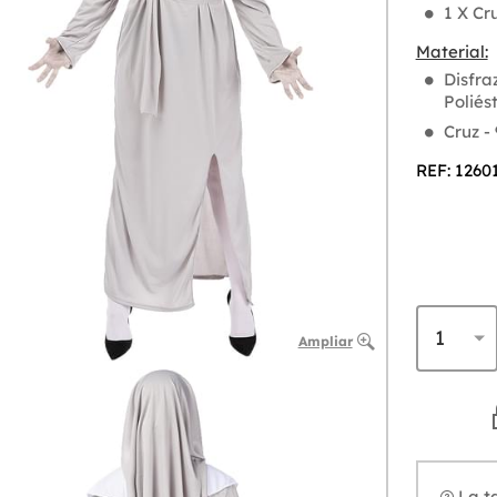
1 X Cr
Material:
Disfra
Poliés
Cruz -
REF: 1260
Ampliar
La ta