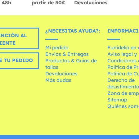
48h
partir de 50€
Devoluciones
¿NECESITAS AYUDA?:
INFORMACI
ENCIÓN AL
IENTE
Mi pedido
Funidelia en
Envíos & Entregas
Aviso legal y
E TU PEDIDO
Productos & Guías de
Condiciones 
tallas
Política de P
Devoluciones
Política de C
Más dudas
Derecho de
desistimient
Zona de emp
Sitemap
Quiénes som