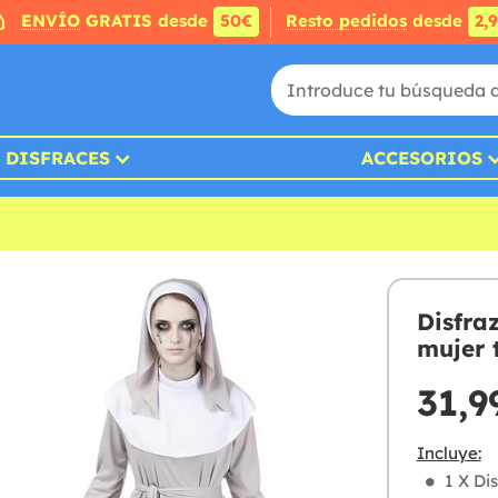
ENVÍO
GRATIS desde
50€
Resto pedidos
desde
2,
DISFRACES
ACCESORIOS
Disfra
mujer 
31,9
Incluye:
1 X Di