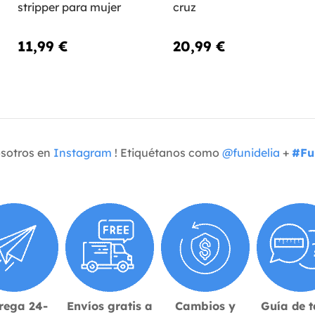
stripper para mujer
cruz
11,99 €
20,99 €
osotros en
Instagram
! Etiquétanos como
@funidelia
+
#Fu
rega 24-
Envíos gratis a
Cambios y
Guía de t