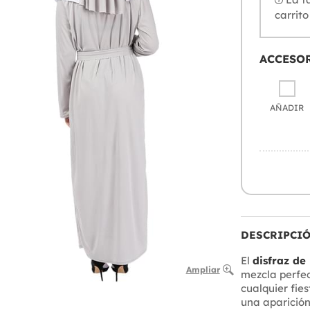
carrito
ACCESO
AÑADIR
DESCRIPCI
El
disfraz de
Ampliar
mezcla perfec
cualquier fie
una aparición