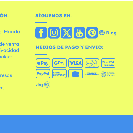
ÓN:
SÍGUENOS EN:
 el Mundo
Blog
de venta
MEDIOS DE PAGO Y ENVÍO:
rivacidad
ookies
o
resas
os