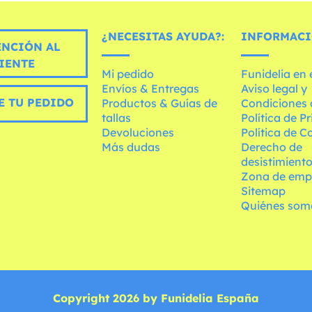
¿NECESITAS AYUDA?:
INFORMACI
ENCIÓN AL
IENTE
Mi pedido
Funidelia en
Envíos & Entregas
Aviso legal y
E TU PEDIDO
Productos & Guías de
Condiciones 
tallas
Política de P
Devoluciones
Política de C
Más dudas
Derecho de
desistimient
Zona de emp
Sitemap
Quiénes som
Copyright 2026 by Funidelia España