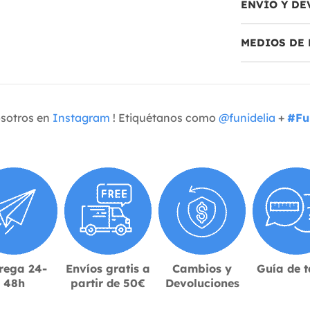
ENVÍO Y DE
MEDIOS DE 
osotros en
Instagram
! Etiquétanos como
@funidelia
+
#Fu
rega 24-
Envíos gratis a
Cambios y
Guía de t
48h
partir de 50€
Devoluciones