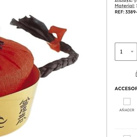
Material:
REF: 3389
ACCESO
AÑADIR