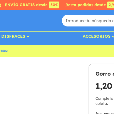
ENVÍO
GRATIS desde
50€
Resto pedidos
desde
2,
DISFRACES
ACCESORIOS
China
Gorro 
1,20
Completa 
coleta.
Incluye:
g