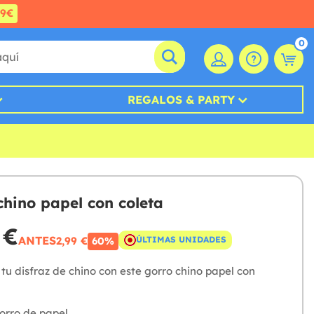
99€
0
REGALOS & PARTY
chino papel con coleta
 €
ANTES
2,99 €
ÚLTIMAS UNIDADES
60%
tu disfraz de chino con este gorro chino papel con
orro de papel