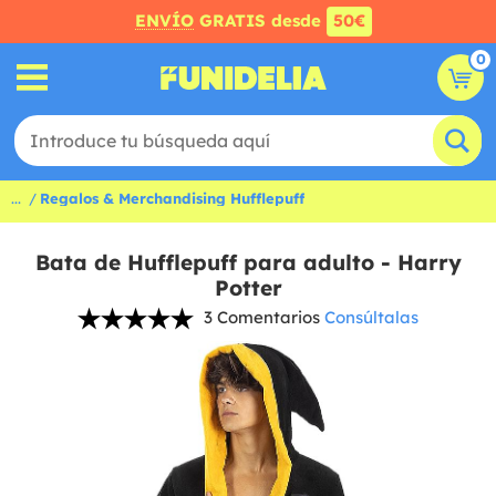
ENVÍO
GRATIS desde
50€
0
...
Regalos & Merchandising Hufflepuff
Bata de Hufflepuff para adulto - Harry
Potter
3 Comentarios
Consúltalas