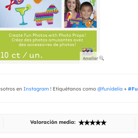
Ampliar
osotros en
Instagram
! Etiquétanos como
@funidelia
+
#Fu
Valoración media: