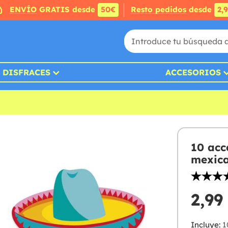
ENVÍO
GRATIS desde
50€
Resto pedidos
desde
2,
DISFRACES
ACCESORIOS
10 acc
mexica
2,99
Incluye:
1