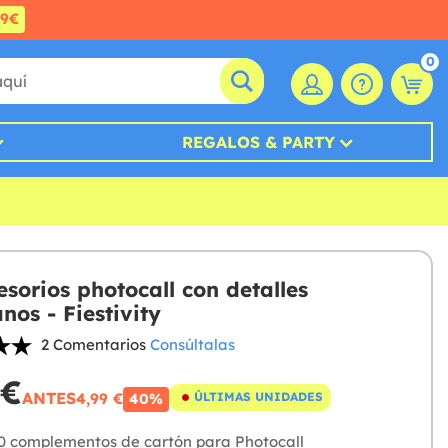
99€
0
REGALOS & PARTY
esorios photocall con detalles
nos - Fiestivity
2 Comentarios
Consúltalas
 €
ANTES
4,99 €
ÚLTIMAS UNIDADES
40%
0 complementos de cartón para Photocall