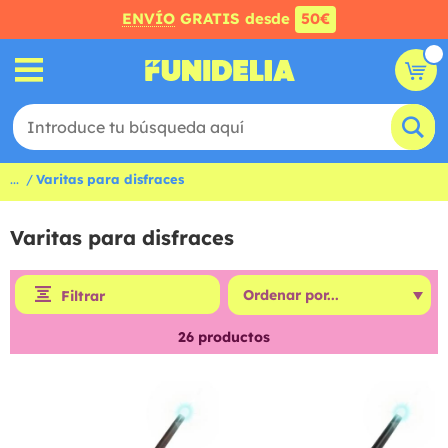
ENVÍO
GRATIS desde
50€
...
Varitas para disfraces
Varitas para disfraces
Filtrar
26
productos