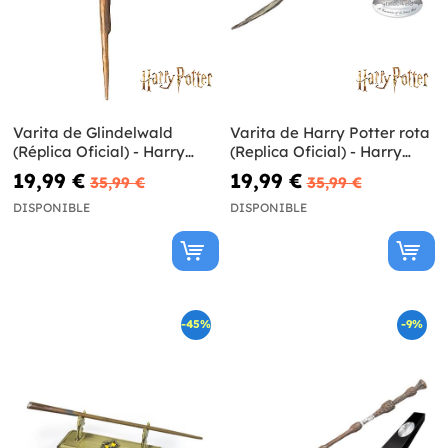
Varita de Glindelwald
Varita de Harry Potter rota
(Réplica Oficial) - Harry
(Replica Oficial) - Harry
Potter y las Reliquias de la
Potter y las Reliquias de la
19,99 €
19,99 €
35,99 €
35,99 €
Muerte
Muerte
DISPONIBLE
DISPONIBLE
-45%
-9%