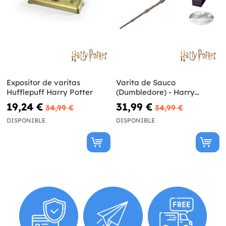
Expositor de varitas
Varita de Sauco
Hufflepuff Harry Potter
(Dumbledore) - Harry
Potter
19,24 €
31,99 €
34,99 €
34,99 €
DISPONIBLE
DISPONIBLE