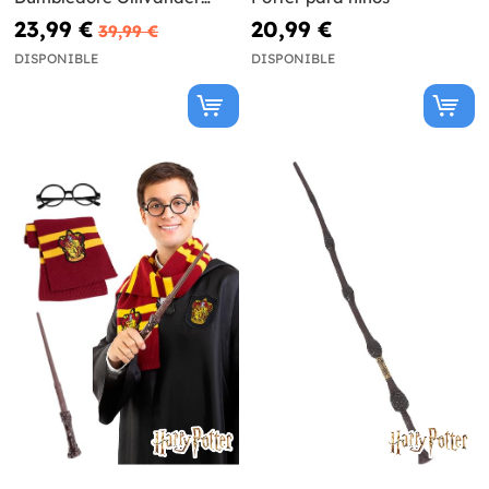
(Réplica Oficial) - Harry
23,99 €
20,99 €
39,99 €
Potter
DISPONIBLE
DISPONIBLE