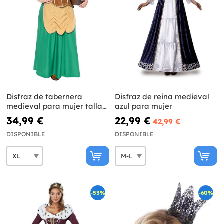
Disfraz de tabernera
Disfraz de reina medieval
medieval para mujer talla
azul para mujer
grande
34,99 €
22,99 €
42,99 €
DISPONIBLE
DISPONIBLE
-53%
-60%