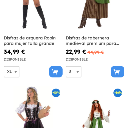
Disfraz de arquera Robin
Disfraz de tabernera
para mujer talla grande
medieval premium para
mujer
34,99 €
22,99 €
44,99 €
DISPONIBLE
DISPONIBLE
-40%
-46%