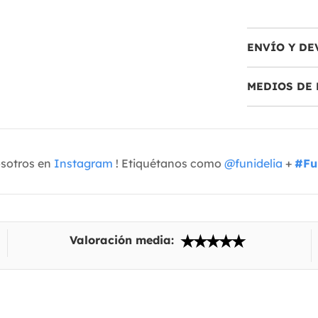
ENVÍO Y DE
MEDIOS DE 
osotros en
Instagram
! Etiquétanos como
@funidelia
+
#Fu
Valoración media: