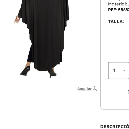
Material:
1
REF: 5868
TALLA:
Ampliar
DESCRIPCI