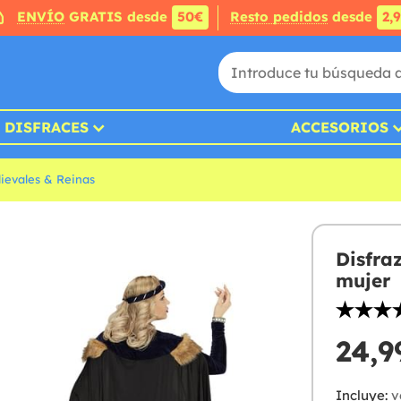
ENVÍO
GRATIS desde
50€
Resto pedidos
desde
2,
DISFRACES
ACCESORIOS
ievales & Reinas
Disfra
mujer
24,9
Incluye:
ve