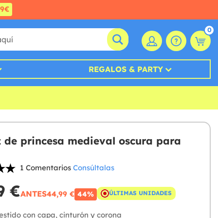
99€
0
REGALOS & PARTY
z de princesa medieval oscura para
1 Comentarios
Consúltalas
9 €
ANTES
44,99 €
ÚLTIMAS UNIDADES
44%
stido con capa, cinturón y corona