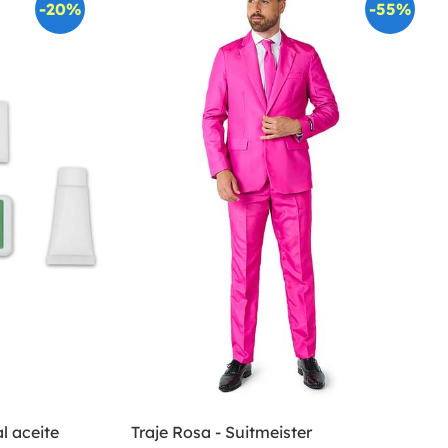
-20%
-55%
l aceite
Traje Rosa - Suitmeister