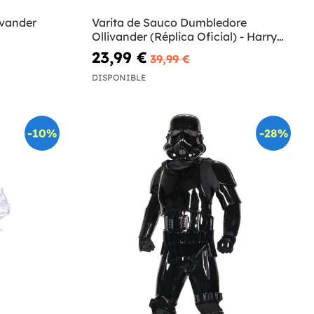
ivander
Varita de Sauco Dumbledore
Ollivander (Réplica Oficial) - Harry
Potter
23,99 €
39,99 €
DISPONIBLE
-10%
-28%