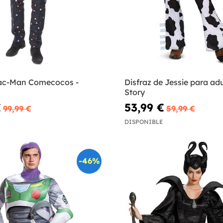
Pac-Man Comecocos -
Disfraz de Jessie para adu
Story
€
53,99 €
99,99 €
59,99 €
DISPONIBLE
-46%