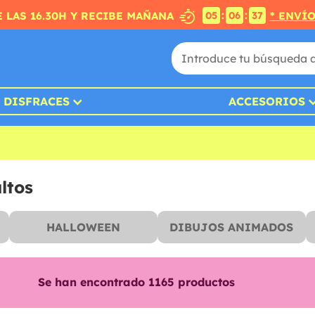
:
:
 LAS 16.30H Y RECIBE MAÑANA
* ENVÍ
05
06
36
DISFRACES
ACCESORIOS
ltos
HALLOWEEN
DIBUJOS ANIMADOS
Se han encontrado
1165
productos