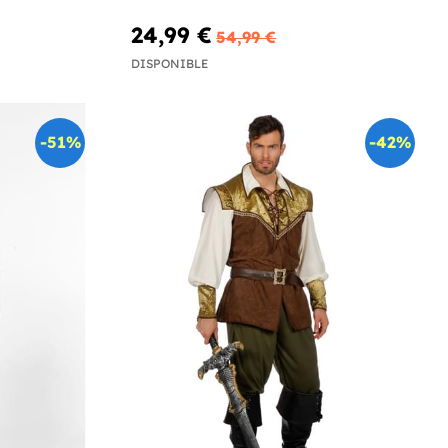
24,99 €
54,99 €
DISPONIBLE
-51%
-42%