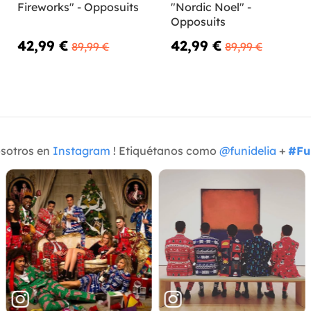
Fireworks" - Opposuits
"Nordic Noel" -
Opposuits
42,99 €
42,99 €
89,99 €
89,99 €
osotros en
Instagram
! Etiquétanos como
@funidelia
+
#Fu