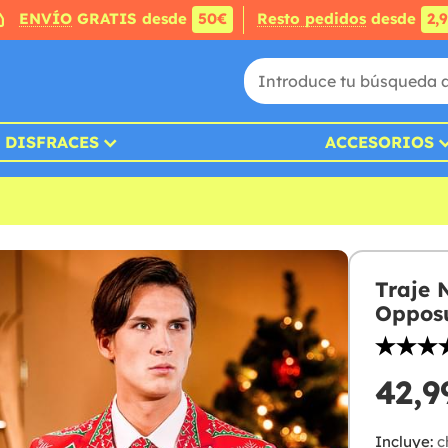
ENVÍO
GRATIS desde
50€
Resto pedidos
desde
2,
DISFRACES
ACCESORIOS
Traje 
Opposu
42,9
Incluye:
c