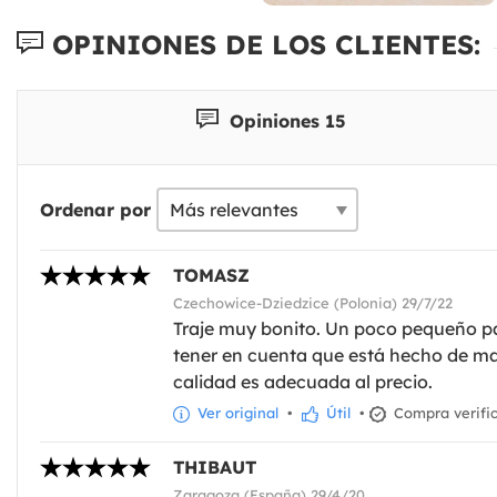
OPINIONES DE LOS CLIENTES:
Opiniones 15
Ordenar por
TOMASZ
Czechowice-Dziedzice (Polonia) 29/7/22
Traje muy bonito. Un poco pequeño pa
tener en cuenta que está hecho de mate
calidad es adecuada al precio.
Ver original
•
Útil
•
Compra verifi
THIBAUT
Zaragoza (España) 29/4/20