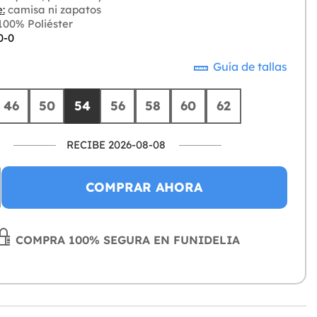
:
camisa ni zapatos
00% Poliéster
0-0
Guía de tallas
46
50
54
56
58
60
62
RECIBE 2026-08-08
COMPRAR AHORA
COMPRA 100% SEGURA EN FUNIDELIA