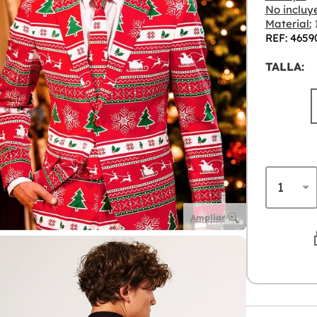
No incluye
Material:
1
REF: 4659
TALLA:
Ampliar