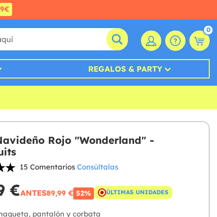
99€
0
REGALOS & PARTY
Navideño Rojo "Wonderland" -
its
15 Comentarios
Consúltalas
9 €
ANTES
89,99 €
ÚLTIMAS UNIDADES
52%
haqueta, pantalón y corbata