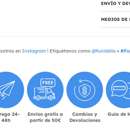
ENVÍO Y DE
MEDIOS DE 
osotros en
Instagram
! Etiquétanos como
@funidelia
+
#Fu
rega 24-
Envíos gratis a
Cambios y
Guía de t
48h
partir de 50€
Devoluciones