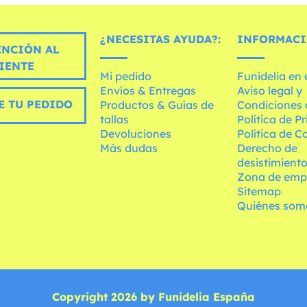
¿NECESITAS AYUDA?:
INFORMACI
ENCIÓN AL
IENTE
Mi pedido
Funidelia en
Envíos & Entregas
Aviso legal y
E TU PEDIDO
Productos & Guías de
Condiciones 
tallas
Política de P
Devoluciones
Política de C
Más dudas
Derecho de
desistimient
Zona de emp
Sitemap
Quiénes som
Copyright 2026 by Funidelia España