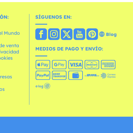
ÓN:
SÍGUENOS EN:
 el Mundo
Blog
de venta
MEDIOS DE PAGO Y ENVÍO:
rivacidad
ookies
o
resas
os