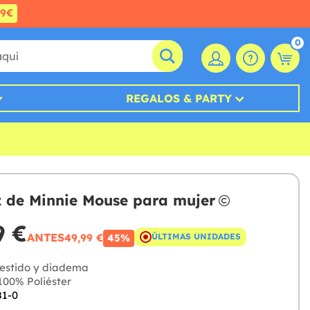
99€
0
REGALOS & PARTY
z de Minnie Mouse para mujer
9 €
ANTES
49,99 €
ÚLTIMAS UNIDADES
45%
estido y diadema
00% Poliéster
81-0