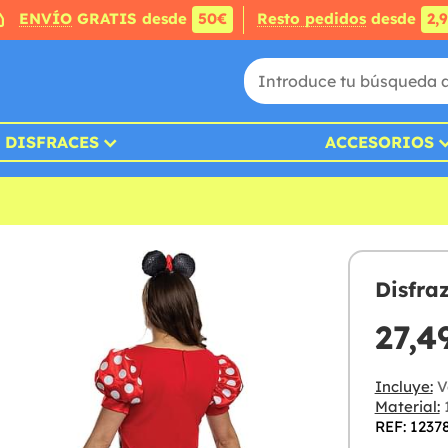
ENVÍO
GRATIS desde
50€
Resto pedidos
desde
2,
DISFRACES
ACCESORIOS
Disfra
27,4
Incluye:
V
Material:
1
REF: 1237