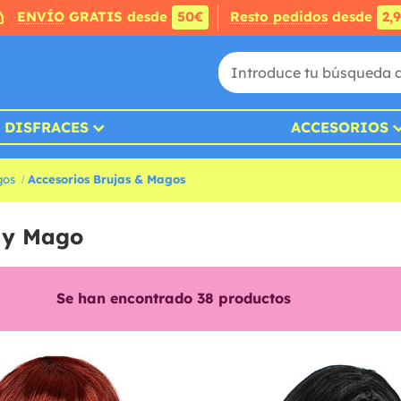
ENVÍO
GRATIS desde
50€
Resto pedidos
desde
2,
DISFRACES
ACCESORIOS
gos
Accesorios Brujas & Magos
a y Mago
Se han encontrado
38
productos