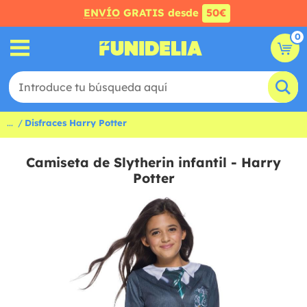
ENVÍO
GRATIS desde
50€
0
...
Disfraces Harry Potter
Camiseta de Slytherin infantil - Harry
Potter