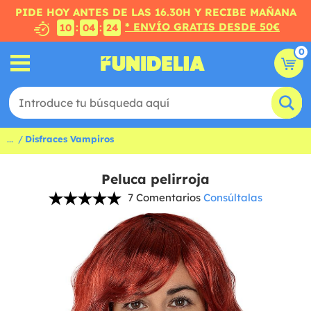
PIDE HOY ANTES DE LAS 16.30H Y RECIBE MAÑANA
* ENVÍO GRATIS DESDE 50€
:
:
10
04
24
0
...
Disfraces Vampiros
Peluca pelirroja
7 Comentarios
Consúltalas