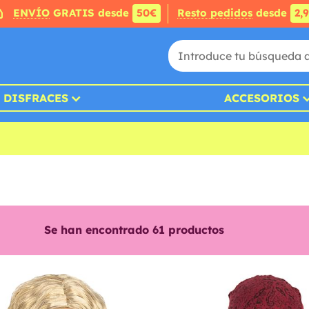
ENVÍO
GRATIS desde
50€
Resto pedidos
desde
2,
DISFRACES
ACCESORIOS
Se han encontrado
61
productos